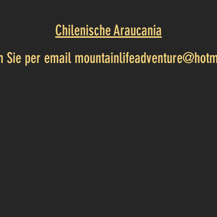
Chilenische Araucania
en Sie per email
mountainlifeadventure@hotm