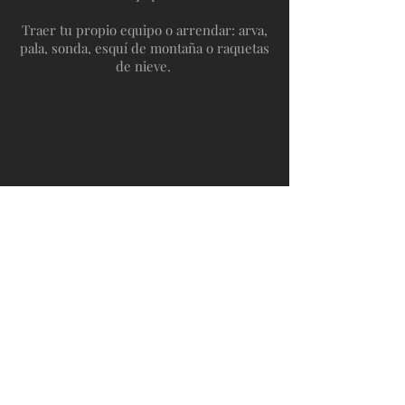
Traer tu propio equipo o arrendar: arva,
pala, sonda, esquí de montaña o raquetas
de nieve.
Nuestros cursos primavera 2019