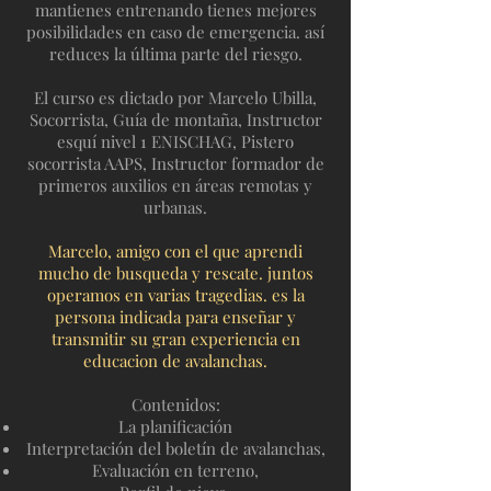
mantienes entrenando tienes mejores
posibilidades en caso de emergencia. así
reduces la última parte del riesgo.
El curso es dictado por Marcelo Ubilla,
Socorrista, Guía de montaña, Instructor
esquí nivel 1 ENISCHAG, Pistero
socorrista AAPS, Instructor formador de
primeros auxilios en áreas remotas y
urbanas.
Marcelo, amigo con el que aprendi
mucho de busqueda y rescate. juntos
operamos en varias tragedias. es la
persona indicada para enseñar y
transmitir su gran experiencia en
educacion de avalanchas.
Contenidos:
La planificación
Interpretación del boletín de avalanchas,
Evaluación en terreno,