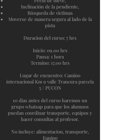
Perfil de nieve,
Inclinación de la pendiente,
Búsqueda de victimas
Moverse de manera segura al lado de la
pista
Duracion del curso: 7 hrs
Inicio: 09.00 hrs
Pausa: 1 hora
Termino: 17.00 hrs
Lugar de encuentro: Camino
internacional Km 9 valle Trancura parcela
5 / PUCON
10 dias antes del curso haremos un
grupo whatsap para que los alumnos
puedan coordinar transporte, equipos y
hacer consultas al profesor.
No incluye: alimentacion, transporte,
Equipo